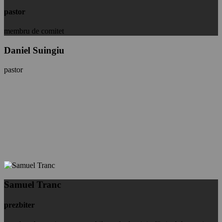
pastor
membru de comitet
Daniel Suingiu
pastor
Samuel Tranc
prezbiter