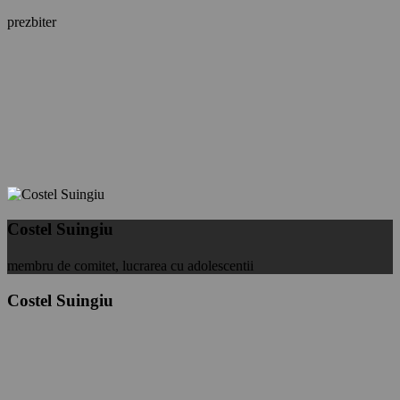
prezbiter
Costel Suingiu
membru de comitet, lucrarea cu adolescentii
Costel Suingiu