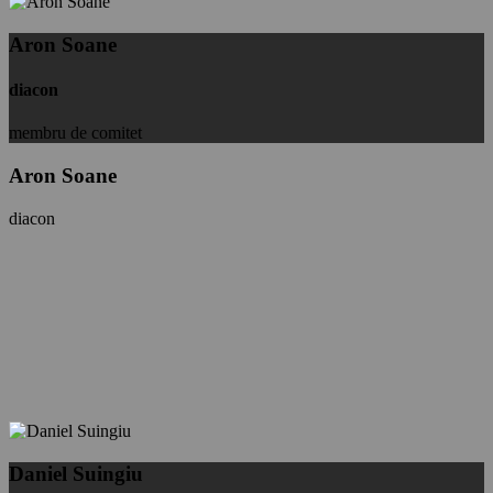
Aron Soane
diacon
membru de comitet
Aron Soane
diacon
Daniel Suingiu