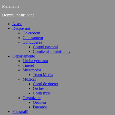
Maranatha
Domnul nostru vine
Acasa
Despre noi
Ce credem
Cine suntem
Conducerea
Corpul pastoral
Comitetul administrativ
Departamente
Limba germana
Tineret
Multimedia
Team Media
Muzical
Corul de tineret
Orchestra
Corul mixt
Organizare
Ordinea
Parcarea
Fotografii