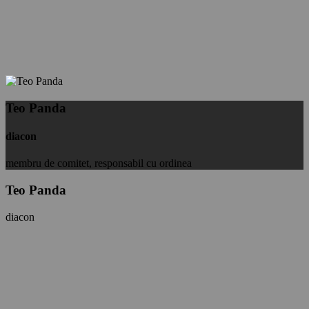
Teo Panda
diacon
membru de comitet, responsabil cu ordinea
Teo Panda
diacon