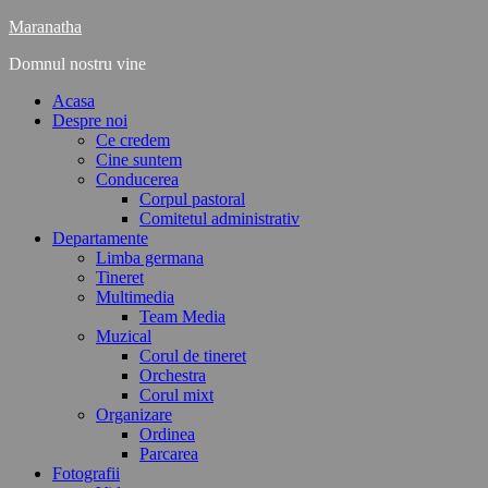
Maranatha
Domnul nostru vine
Acasa
Despre noi
Ce credem
Cine suntem
Conducerea
Corpul pastoral
Comitetul administrativ
Departamente
Limba germana
Tineret
Multimedia
Team Media
Muzical
Corul de tineret
Orchestra
Corul mixt
Organizare
Ordinea
Parcarea
Fotografii